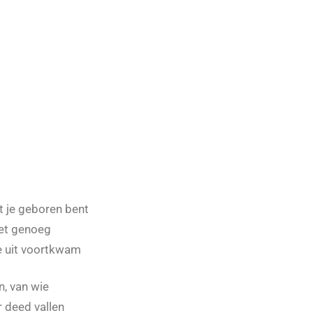
 je geboren bent
iet genoeg
e uit voortkwam
n, van wie
r deed vallen