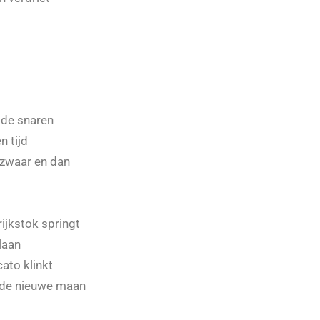
n de snaren
n tijd
 zwaar en dan
ijkstok springt
laan
ato klinkt
s de nieuwe maan