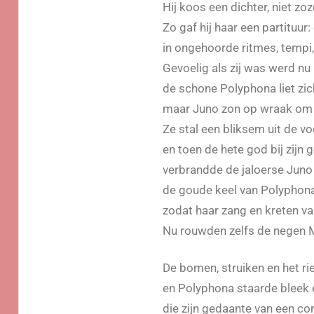
Hij koos een dichter, niet zo
Zo gaf hij haar een partituur
in ongehoorde ritmes, tempi,
Gevoelig als zij was werd nu
de schone Polyphona liet zic
maar Juno zon op wraak om 
Ze stal een bliksem uit de v
en toen de hete god bij zijn
verbrandde de jaloerse Juno t
de goude keel van Polyphona
zodat haar zang en kreten 
Nu rouwden zelfs de negen M
De bomen, struiken en het rie
en Polyphona staarde bleek 
die zijn gedaante van een c