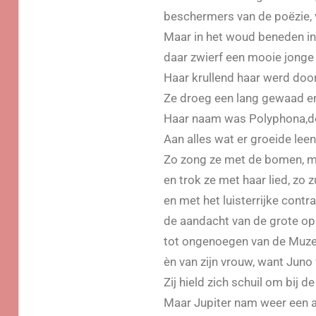
beschermers van de poёzie, 
Maar in het woud beneden in
daar zwierf een mooie jonge
Haar krullend haar werd doo
Ze droeg een lang gewaad en
Haar naam was Polyphona,do
Aan alles wat er groeide lee
Zo zong ze met de bomen, met
en trok ze met haar lied, zo 
en met het luisterrijke cont
de aandacht van de grote opp
tot ongenoegen van de Muzen
ѐn van zijn vrouw, want Juno 
Zij hield zich schuil om bij d
Maar Jupiter nam weer een 