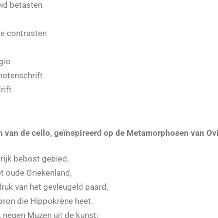
id betasten
de contrasten
gio
 notenschrift
rift
n van de cello, geїnspireerd op de Metamorphosen van Ov
 rijk bebost gebied,
et oude Griekenland,
ruk van het gevleugeld paard,
ron die Hippokrѐne heet.
 negen Muzen uit de kunst: