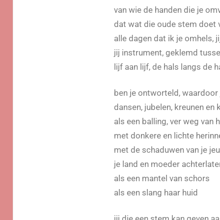
van wie de handen die je om
dat wat die oude stem doet 
alle dagen dat ik je omhels, j
jij instrument, geklemd tuss
lijf aan lijf, de hals langs de h
ben je ontworteld, waardoor 
dansen, jubelen, kreunen en 
als een balling, ver weg van 
met donkere en lichte herinn
met de schaduwen van je je
je land en moeder achterlat
als een mantel van schors
als een slang haar huid
jij die een stem kan geven aa