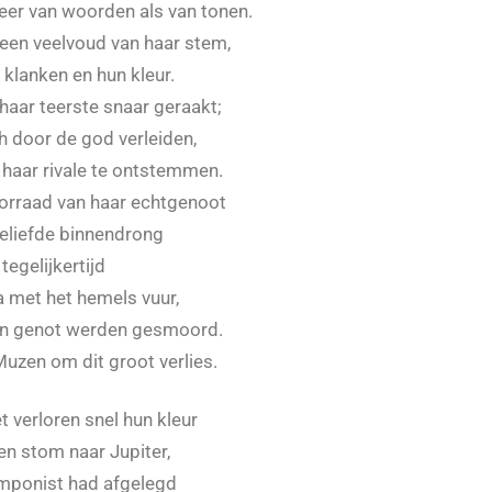
zeer van woorden als van tonen.
: een veelvoud van haar stem,
 klanken en hun kleur.
 haar teerste snaar geraakt;
h door de god verleiden,
haar rivale te ontstemmen.
oorraad van haar echtgenoot
 geliefde binnendrong
egelijkertijd
 met het hemels vuur,
van genot werden gesmoord.
uzen om dit groot verlies.
t verloren snel hun kleur
en stom naar Jupiter,
omponist had afgelegd