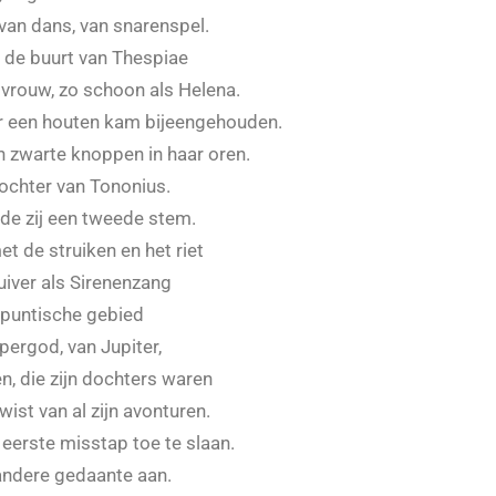
van dans, van snarenspel.
 de buurt van Thespiae
 vrouw, zo schoon als Helena.
r een houten kam bijeengehouden.
 zwarte knoppen in haar oren.
chter van Tononius.
nde zij een tweede stem.
 de struiken en het riet
zuiver als Sirenenzang
rapuntische gebied
ergod, van Jupiter,
, die zijn dochters waren
wist van al zijn avonturen.
e eerste misstap toe te slaan.
andere gedaante aan.