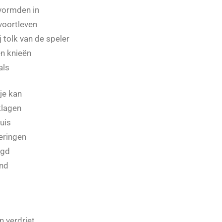
vormden in
voortleven
ij tolk van de speler
en knieёn
als
je kan
klagen
huis
eringen
ugd
end
n verdriet