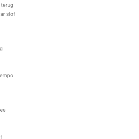
t zich terug
ar slof
e
ig
 tempo
zee
f